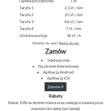
Opłata początkowa
7 zł.
Taryfa 1
2.3 zł. / km
Taryfa 2
3.5 zł. / km
Taryfa 3
4.6 zł. / km
Taryfa 4
7 zł. / km
Godzina postoju
36 zł. / h
Zmieniły się ceny?
Napisz do nas
Zamów
Telefonicznie
Na stronie internetowej
Aplikacją Android
Aplikacją iOS
Zamów
Rabaty
Rabat 10% na terenie miasta oraz malejąca stawka poza
miastem (im dalej tym taniej)